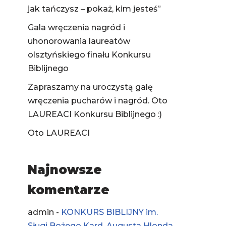
jak tańczysz – pokaż, kim jesteś”
Gala wręczenia nagród i
uhonorowania laureatów
olsztyńskiego finału Konkursu
Biblijnego
Zapraszamy na uroczystą galę
wręczenia pucharów i nagród. Oto
LAUREACI Konkursu Biblijnego :)
Oto LAUREACI
Najnowsze
komentarze
admin
-
KONKURS BIBLIJNY im.
Sługi Bożego Kard. Augusta Hlonda