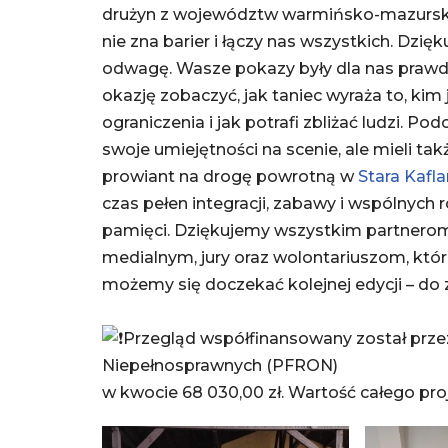
drużyn z województw warmińsko-mazurskie
nie zna barier i łączy nas wszystkich. Dzi
odwagę. Wasze pokazy były dla nas prawdz
okazję zobaczyć, jak taniec wyraża to, k
ograniczenia i jak potrafi zbliżać ludzi. P
swoje umiejętności na scenie, ale mieli ta
prowiant na drogę powrotną w
Stara Kafla
czas pełen integracji, zabawy i wspólnych
pamięci. Dziękujemy wszystkim partner
medialnym, jury oraz wolontariuszom, którz
możemy się doczekać kolejnej edycji – do 
Przegląd współfinansowany został prze
Niepełnosprawnych (PFRON)
w kwocie 68 030,00 zł. Wartość całego proj