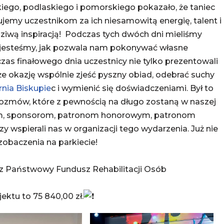
go, podlaskiego i pomorskiego pokazało, że taniec
ękujemy uczestnikom za ich niesamowitą energię, talent i
iwą inspiracją! Podczas tych dwóch dni mieliśmy
im jesteśmy, jak pozwala nam pokonywać własne
odczas finałowego dnia uczestnicy nie tylko prezentowali
kże okazję wspólnie zjeść pyszny obiad, odebrać suchy
rnia Biskupie
c i wymienić się doświadczeniami. Był to
 rozmów, które z pewnością na długo zostaną w naszej
om, sponsorom, patronom honorowym, patronom
y wspierali nas w organizacji tego wydarzenia. Już nie
zobaczenia na parkiecie!
z Państwowy Fundusz Rehabilitacji Osób
ektu to 75 840,00 zł.