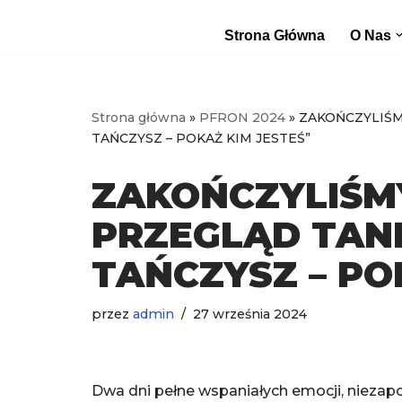
Strona Główna
O Nas
Przejdź
do
treści
Strona główna
»
PFRON 2024
»
ZAKOŃCZYLIŚM
TAŃCZYSZ – POKAŻ KIM JESTEŚ”
ZAKOŃCZYLIŚM
PRZEGLĄD TAN
TAŃCZYSZ – PO
przez
admin
27 września 2024
Dwa dni pełne wspaniałych emocji, niezap