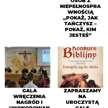
OSÓB Z
NIEPEŁNOSPRA
WNOŚCIĄ
„POKAŻ, JAK
TAŃCZYSZ –
POKAŻ, KIM
JESTEŚ”
GALA
ZAPRASZAMY
WRĘCZENIA
NA
NAGRÓD I
UROCZYSTĄ