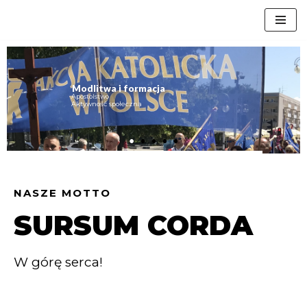
Przejdź
do
treści
Modlitwa i formacja
Apostolstwo
Aktywność społeczna
NASZE MOTTO
SURSUM CORDA
W górę serca!