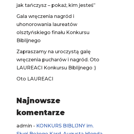
jak tańczysz – pokaż, kim jesteś”
Gala wręczenia nagród i
uhonorowania laureatów
olsztyńskiego finału Konkursu
Biblijnego
Zapraszamy na uroczystą galę
wręczenia pucharów i nagród. Oto
LAUREACI Konkursu Biblijnego :)
Oto LAUREACI
Najnowsze
komentarze
admin
-
KONKURS BIBLIJNY im.
Sługi Bożego Kard. Augusta Hlonda