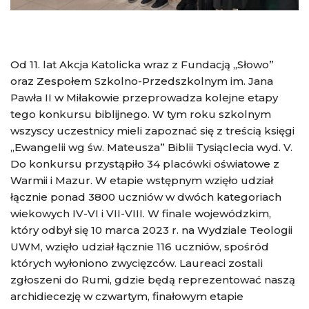
Od 11. lat Akcja Katolicka wraz z Fundacją „Słowo”
oraz Zespołem Szkolno-Przedszkolnym im. Jana
Pawła II w Miłakowie przeprowadza kolejne etapy
tego konkursu biblijnego. W tym roku szkolnym
wszyscy uczestnicy mieli zapoznać się z treścią księgi
„Ewangelii wg św. Mateusza” Biblii Tysiąclecia wyd. V.
Do konkursu przystąpiło 34 placówki oświatowe z
Warmii i Mazur. W etapie wstępnym wzięło udział
łącznie ponad 3800 uczniów w dwóch kategoriach
wiekowych IV-VI i VII-VIII. W finale wojewódzkim,
który odbył się 10 marca 2023 r. na Wydziale Teologii
UWM, wzięło udział łącznie 116 uczniów, spośród
których wyłoniono zwycięzców. Laureaci zostali
zgłoszeni do Rumi, gdzie będą reprezentować naszą
archidiecezję w czwartym, finałowym etapie