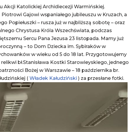
 Akcji Katolickiej Archidiecezji Warmińskiej.
 i Piotrowi Gajowi wspaniałego jubileuszu w Kruzach, a
o Popiełuszki – rusza już w najbliższą sobotę – oraz
lnego Chrystusa Króla Wszechświata, podczas
ętszemu Sercu Pana Jezusa 23 listopada. Mamy już
broczynną – to Dom Dziecka im. Sybiraków w
chowanków w wieku od 5 do 18 lat. Przygotowujemy
relikwi bł.Stanisława Kostki Starowieyskiego, jednego
Opatrzności Bożej w Warszawie – 18 października br.
łudzińskiej (
Władek Kałudziński
) za przesłane fotki.