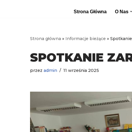
Strona Główna
O Nas
Przejdź
do
treści
Strona główna
»
Informacje bieżące
»
Spotkanie
SPOTKANIE ZA
przez
admin
11 września 2025