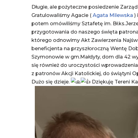
Długie, ale pożyteczne posiedzenie Zarządu
Gratulowaliśmy Agacie (
Agata Milewska
)
potem omówiliśmy Sztafetę im. Bł.ks.Jerzeg
przygotowania do naszego święta patrona
którego odnowimy Akt Zawierzenia Najświ
beneficjenta na przyszłoroczną Wentę Do
Szymonowie w gm.Małdyty, dom dla 42 wy
się również do uroczystości wprowadzenia 
z patronów Akcji Katolickiej, do świątyni 
Dużo się dzieje.
Dziękuję Tereni Ka