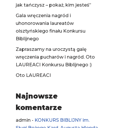
jak tańczysz – pokaż, kim jesteś”
Gala wręczenia nagród i
uhonorowania laureatów
olsztyńskiego finału Konkursu
Biblijnego
Zapraszamy na uroczystą galę
wręczenia pucharów i nagród. Oto
LAUREACI Konkursu Biblijnego :)
Oto LAUREACI
Najnowsze
komentarze
admin
-
KONKURS BIBLIJNY im.
Sługi Bożego Kard. Augusta Hlonda