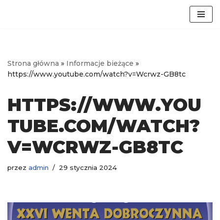
Przejdź
do
treści
Strona główna
»
Informacje bieżące
»
https://www.youtube.com/watch?v=Wcrwz-GB8tc
HTTPS://WWW.YOU
TUBE.COM/WATCH?
V=WCRWZ-GB8TC
przez
admin
29 stycznia 2024