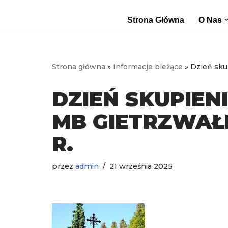
Strona Główna
O Nas
Przejdź
do
treści
Strona główna
»
Informacje bieżące
»
Dzień sku
DZIEŃ SKUPIEN
MB GIETRZWAŁDZ
R.
przez
admin
21 września 2025