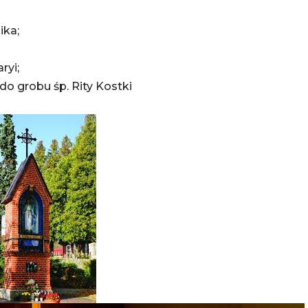
ika;
yi;
 grobu śp. Rity Kostki