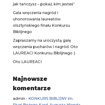
jak tańczysz – pokaż, kim jesteś”
Gala wręczenia nagród i
uhonorowania laureatów
olsztyńskiego finału Konkursu
Biblijnego
Zapraszamy na uroczystą galę
wręczenia pucharów i nagród. Oto
LAUREACI Konkursu Biblijnego :)
Oto LAUREACI
Najnowsze
komentarze
admin
-
KONKURS BIBLIJNY im.
Sługi Bożego Kard. Augusta Hlonda