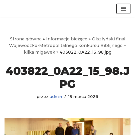
Przejdź
do
treści
Strona główna
»
Informacje bieżące
»
Olsztyński finał
Wojewódzko-Metropolitalnego konkursu Biblijnego –
kilka migawek
»
403822_0A22_15_98.jpg
403822_0A22_15_98.J
PG
przez
admin
19 marca 2026